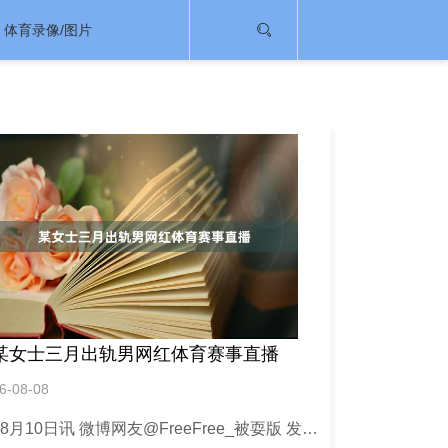
体育录像/图片
某女士三月出轨男网红体育赛事直播
6-08-08
08月10日讯 微博网友@FreeFree_被耍版 发布长文曝广东后卫徐杰YP多东说念主，出轨劈叉致多东说念主堕胎，致使因赌球有几百万欠债。 女网友曝料，我方作念完手术被徐杰哄着还几百万的赌债，而徐杰却带某女士在北京吃饭。 至于某女士，女网友暗意她和徐杰互相出轨互相绿互相撒谎满寰宇骗，某女士致使有“三公主”的称呼。某女士三月出轨男网红，五月徐杰顶着绿帽子与某女士全部出过旅游。 同期，女网友暗意某女士天天撒谎装富二代，却不帮徐杰还几百万债务，出过读个书就装有钱东说念主装家庭豪阔幸福。 体育赛事直