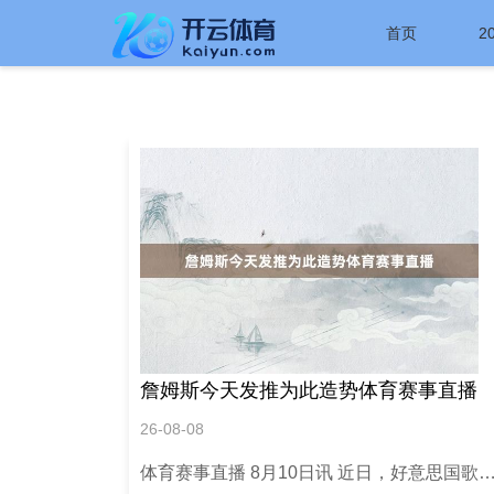
首页
2
詹姆斯今天发推为此造势体育赛事直播
26-08-08
体育赛事直播 8月10日讯 近日，好意思国歌手甘纳发布了新单曲《The Last Wun》。 詹姆斯今天发推为此造势，他写谈：“Gunna（甘纳）！！！哇体育赛事直播，昆季你确切每次齐这样牛！🔥🔥🔥🔥🔥 《Th