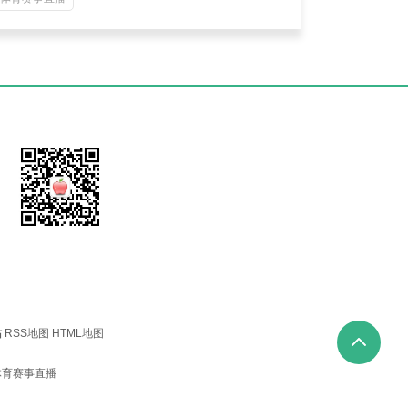
关注公众号
站
RSS地图
HTML地图
-体育赛事直播