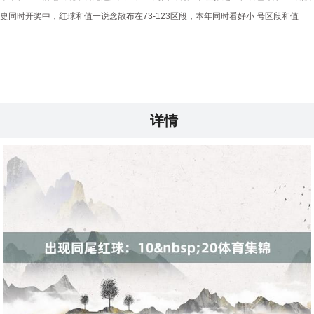
史同时开奖中，红球和值一说念散布在73-123区段，本年同时看好小 号区段和值
详情