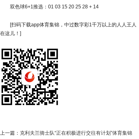
双色球6+1推选：01 03 15 20 25 28 + 14
[扫码下载app体育集锦，中过数字彩1千万以上的人人王人
在这儿！]
上一篇：
克利夫兰骑士队“正在积极进行交往有计划”体育集锦