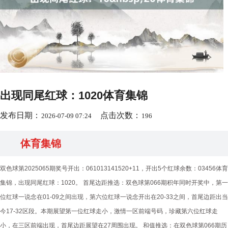
出现同尾红球：1020体育集锦
发布日期：
点击次数：
2026-07-09 07:24
196
体育集锦
双色球第2025065期奖号开出：061013141520+11，开出5个红球余数：03456体育
集锦，出现同尾红球：1020。 首尾边距推选：双色球第066期积年同时开奖中，第一
位红球一说念在01-09之间出现，第六位红球一说念开出在20-33之间，首尾边距出当
今17-32区段。本期展望第一位红球走小，激情一区前端号码，珍藏第六位红球走
小，在三区前端出现，首尾边距展望在27周围出现。 和值推选：在双色球第066期历