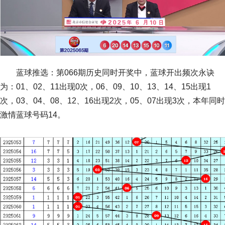
蓝球推选：第066期历史同时开奖中，蓝球开出频次永诀
为：01、02、11出现0次，06、09、10、13、14、15出现1
次，03、04、08、12、16出现2次，05、07出现3次，本年同时
激情蓝球号码14。