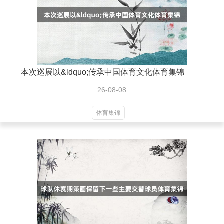
本次巡展以&ldquo;传承中国体育文化体育集锦
26-08-08
体育集锦