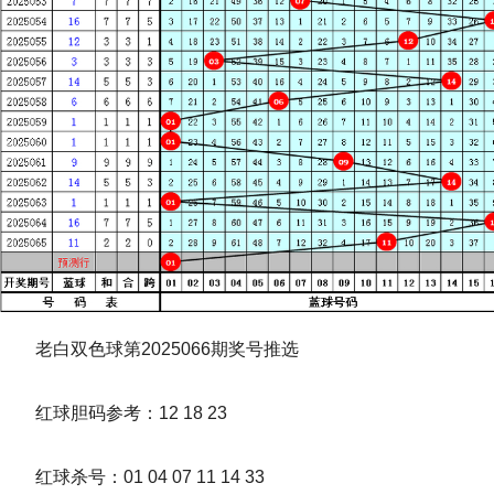
老白双色球第2025066期奖号推选
红球胆码参考：12 18 23
红球杀号：01 04 07 11 14 33