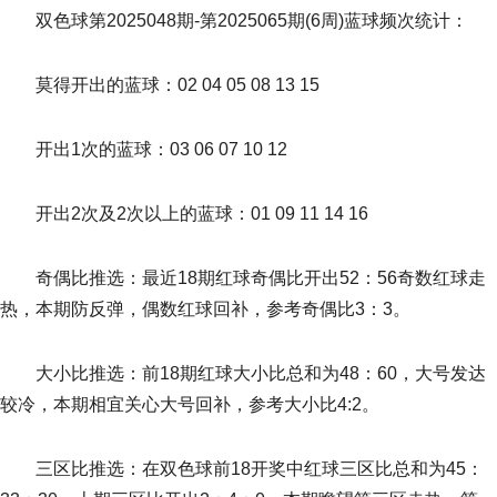
双色球第2025048期-第2025065期(6周)蓝球频次统计：
莫得开出的蓝球：02 04 05 08 13 15
开出1次的蓝球：03 06 07 10 12
开出2次及2次以上的蓝球：01 09 11 14 16
奇偶比推选：最近18期红球奇偶比开出52：56奇数红球走
热，本期防反弹，偶数红球回补，参考奇偶比3：3。
大小比推选：前18期红球大小比总和为48：60，大号发达
较冷，本期相宜关心大号回补，参考大小比4:2。
三区比推选：在双色球前18开奖中红球三区比总和为45：