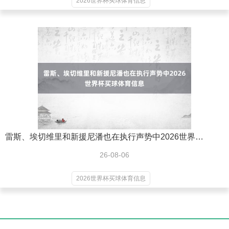
2026世界杯买球体育信息
雷斯、埃切维里和新援尼潘也在执行声势中2026世界杯买球体育信息
26-08-06
2026世界杯买球体育信息