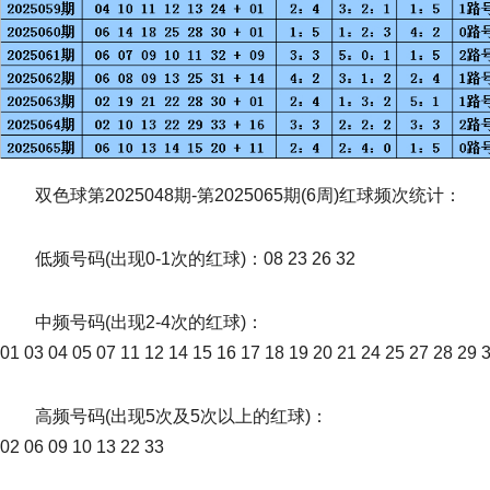
双色球第2025048期-第2025065期(6周)红球频次统计：
低频号码(出现0-1次的红球)：08 23 26 32
中频号码(出现2-4次的红球)：
01 03 04 05 07 11 12 14 15 16 17 18 19 20 21 24 25 27 28 29 
高频号码(出现5次及5次以上的红球)：
02 06 09 10 13 22 33