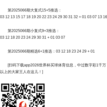
第2025066期大复式15+5推选：
03 12 13 15 17 18 19 20 22 23 24 29 30 31 32 + 01 03 07 13 1
第2025066期小复式9+3推选：
03 12 18 20 23 24 29 30 31 + 01 03 07
第2025066期精选6+1推选：03 12 18 23 24 29 + 01
[扫码下载app2026世界杯买球体育信息，中过数字彩1千万
以上的大家王人在这儿！]