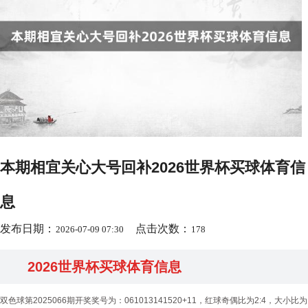
本期相宜关心大号回补2026世界杯买球体育信
息
发布日期：
点击次数：
2026-07-09 07:30
178
2026世界杯买球体育信息
双色球第2025066期开奖奖号为：061013141520+11，红球奇偶比为2:4，大小比为